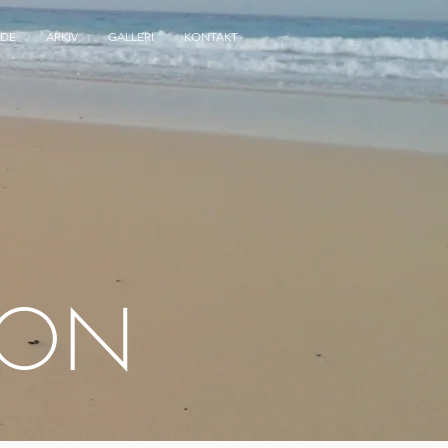
LDE
ARKIV
GALLERI
KONTAKT
JON