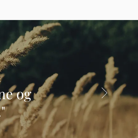
m
ne og
"