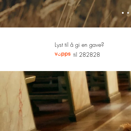
Lyst til å gi en gave?
til 282828