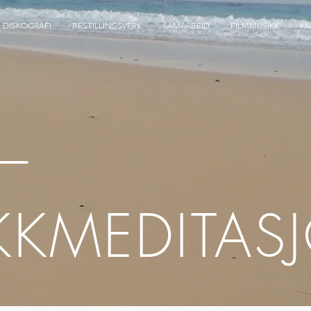
DISKOGRAFI
BESTILLINGSVERK
SAMARBEID
FILMMUSIKK
KI
 –
KKMEDITAS