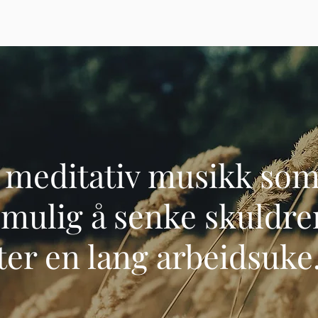
g meditativ musikk so
 mulig å senke skuldre
ter en lang arbeidsuke.