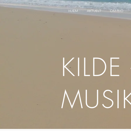
HJEM
AKTUELT
OM/BIO
KILDE
MUSI