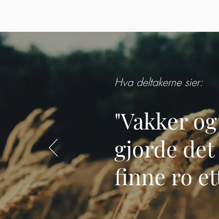
Hva deltakerne sier:
"Vakker o
gjorde det
finne ro et