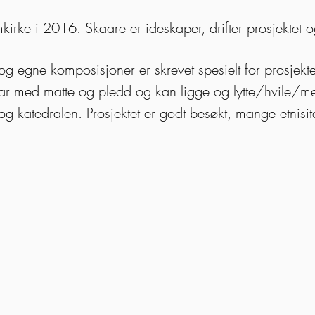
omkirke i 2016.
Skaare er ideskaper, drifter prosjektet o
 og egne komposisjoner er skrevet spesielt for prosjektet
 tar med matte og pledd og kan ligge og lytte/hvile/m
g katedralen. Prosjektet er godt besøkt, mange etnisite